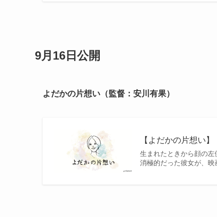
9月16日公開
よだかの片想い（監督：安川有果）
【よだかの片想い】
生まれたときから顔の左
消極的だった彼女が、映