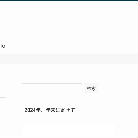
nfo
検索
2024年、年末に寄せて