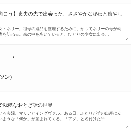
向こう】喪失の先で出会った、ささやかな秘密と癒やし
女・ネリー。祖母の遺品を整理するために、かつてネリーの母が幼
家を訪ねる。森の中を歩いていると、ひとりの少女に出会…
*
ンソン）
せで残酷なおとぎ話の世界
いる夫婦、マリアとイングヴァル。ある日、ふたりが羊の出産に立
いような「何か」が産まれてくる。「アダ」と名付けた半…