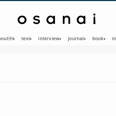
bout￼
text
interview
journal
book
i