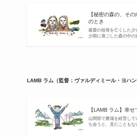
【秘密の森の、その
のとき
最愛の祖母を亡くした少
少期に過ごした森の中の
LAMB ラム（監督：ヴァルディミール・ヨハ
【LAMB ラム】幸
山間部で農場を経営して
ち会うと、見たこともな