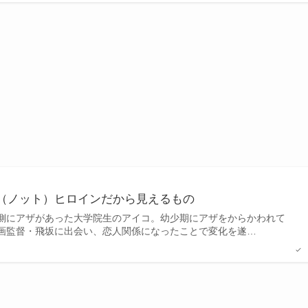
（ノット）ヒロインだから見えるもの
側にアザがあった大学院生のアイコ。幼少期にアザをからかわれて
画監督・飛坂に出会い、恋人関係になったことで変化を遂…