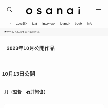
about￼
text
interview
journal
book
info
ホーム
2023年10月公開作品
2023年10月公開作品
10月13日公開
月（監督：石井裕也）