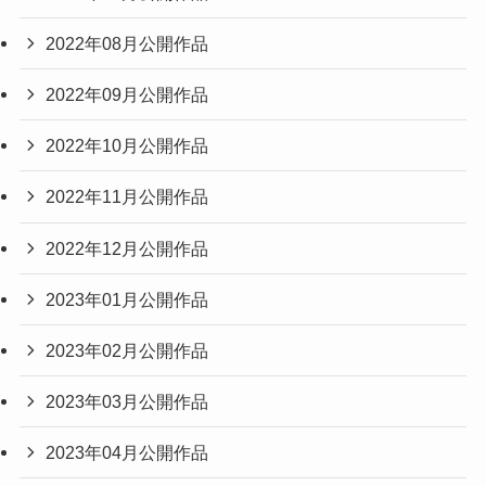
2022年08月公開作品
2022年09月公開作品
2022年10月公開作品
2022年11月公開作品
2022年12月公開作品
2023年01月公開作品
2023年02月公開作品
2023年03月公開作品
2023年04月公開作品