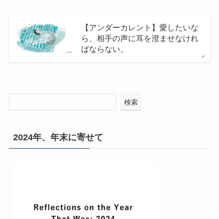
【アンダーカレント】愛したいな
ら、相手の声に耳を澄ませなけれ
ばならない。
検索
2024年、年末に寄せて