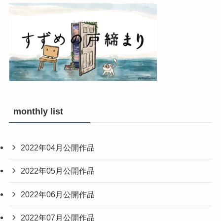
monthly list
2022年04月公開作品
2022年05月公開作品
2022年06月公開作品
2022年07月公開作品