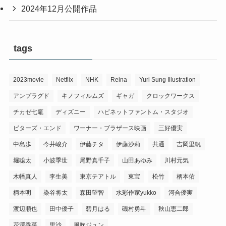
2024年12月公開作品
tags
2023movie
Netflix
NHK
Reina
Yuri Sung Illustration
アンプラグド
キノフィルムズ
ギャガ
クロックワークス
チカゼ七竈
ディズニー
ハピネットファントム・スタジオ
ビターズ・エンド
ワーナー・ブラザース映画
三好優実
中島歩
今井峻介
伊藤チタ
伊藤沙莉
共通
吉岡里帆
堀聡太
小波季世
尾野真千子
山田あゆみ
川村元気
木幡真人
李生美
東京テアトル
東宝
松竹
柄本佑
柄本明
染谷将太
森田望智
水彩作家yukko
河合優実
渡辺順也
田中優子
碧月はる
磯村勇斗
秋山恵二郎
花澤香菜
里沙
風吹ジュン