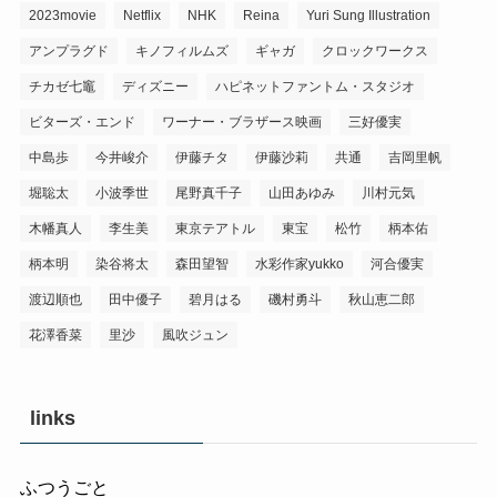
2023movie
Netflix
NHK
Reina
Yuri Sung Illustration
アンプラグド
キノフィルムズ
ギャガ
クロックワークス
チカゼ七竈
ディズニー
ハピネットファントム・スタジオ
ビターズ・エンド
ワーナー・ブラザース映画
三好優実
中島歩
今井峻介
伊藤チタ
伊藤沙莉
共通
吉岡里帆
堀聡太
小波季世
尾野真千子
山田あゆみ
川村元気
木幡真人
李生美
東京テアトル
東宝
松竹
柄本佑
柄本明
染谷将太
森田望智
水彩作家yukko
河合優実
渡辺順也
田中優子
碧月はる
磯村勇斗
秋山恵二郎
花澤香菜
里沙
風吹ジュン
links
ふつうごと