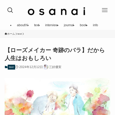
about￼
text
interview
journal
book
info
ホーム
text
【ローズメイカー 奇跡のバラ】だから
人生はおもしろい
2024年12月12日
三好優実
text