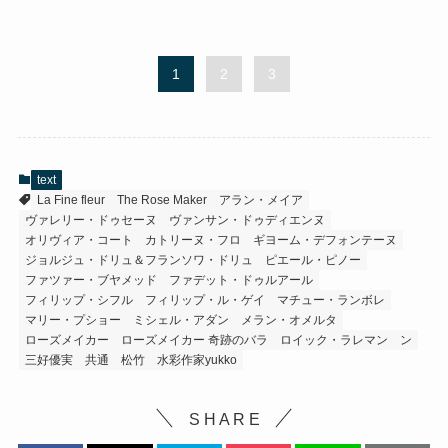
1
2
3
text
La Fine fleur
The Rose Maker
アラン・メイア
ヴァレリー・ドゥセーヌ
ヴァンサン・ドゥディエンヌ
オリヴィア・コート
カトリーヌ・フロ
ギヨーム・デフォンテーヌ
ジョルジュ・ドリュ＆フランソワ・ドリュ
ピエール・ピノー
ファツァー・ブヤメッド
ファデット・ドゥルアール
フィリップ・シフル
フィリップ・ル・ゲイ
マチュー・ランボレ
マリー・プショー
ミシェル・アダン
メラン・オメルタ
ローズメイカー
ローズメイカー 奇跡のバラ
ロイック・ラレマン
ン
三好優実
共通
松竹
水彩作家yukko
S H A R E