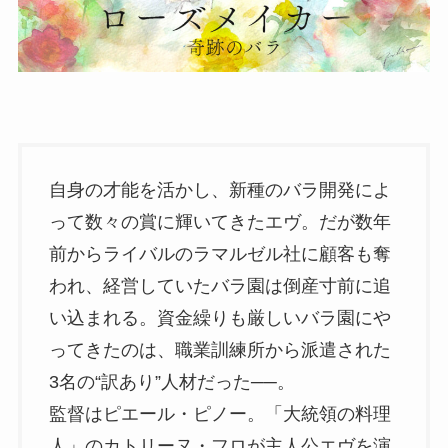
自身の才能を活かし、新種のバラ開発によ
って数々の賞に輝いてきたエヴ。だが数年
前からライバルのラマルゼル社に顧客も奪
われ、経営していたバラ園は倒産寸前に追
い込まれる。資金繰りも厳しいバラ園にや
ってきたのは、職業訓練所から派遣された
3名の“訳あり”人材だった──。
監督はピエール・ピノー。「大統領の料理
人」のカトリーヌ・フロが主人公エヴを演