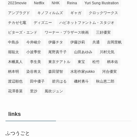
2023movie
Netflix
NHK
Reina
Yuri Sung Illustration
アンプラグド
キノフィルムズ
ギャガ
クロックワークス
チカゼ七竈
ディズニー
ハピネットファントム・スタジオ
ビターズ・エンド
ワーナー・ブラザース映画
三好優実
中島歩
今井峻介
伊藤チタ
伊藤沙莉
共通
吉岡里帆
堀聡太
小波季世
尾野真千子
山田あゆみ
川村元気
木幡真人
李生美
東京テアトル
東宝
松竹
柄本佑
柄本明
染谷将太
森田望智
水彩作家yukko
河合優実
渡辺順也
田中優子
碧月はる
磯村勇斗
秋山恵二郎
花澤香菜
里沙
風吹ジュン
links
ふつうごと