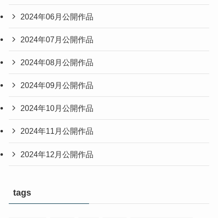
2024年06月公開作品
2024年07月公開作品
2024年08月公開作品
2024年09月公開作品
2024年10月公開作品
2024年11月公開作品
2024年12月公開作品
tags