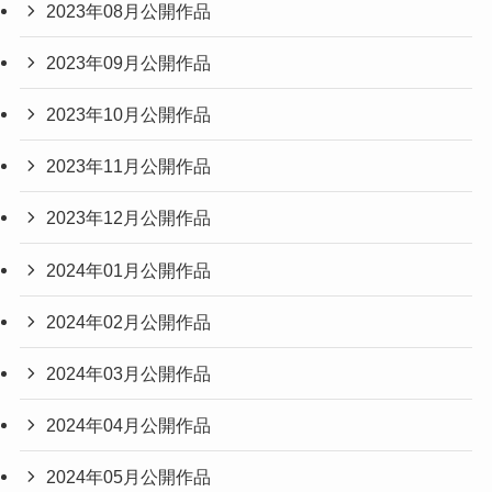
2023年08月公開作品
2023年09月公開作品
2023年10月公開作品
2023年11月公開作品
2023年12月公開作品
2024年01月公開作品
2024年02月公開作品
2024年03月公開作品
2024年04月公開作品
2024年05月公開作品