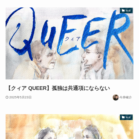
text
【クィア QUEER】孤独は共通項にならない
2025年5月23日
今井峻介
text