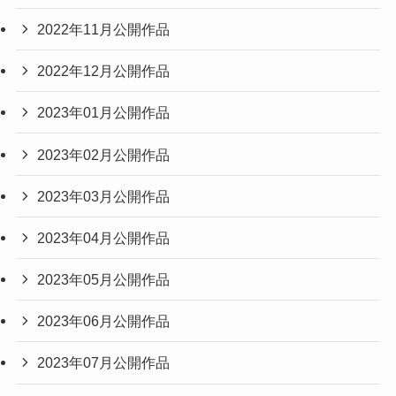
2022年11月公開作品
2022年12月公開作品
2023年01月公開作品
2023年02月公開作品
2023年03月公開作品
2023年04月公開作品
2023年05月公開作品
2023年06月公開作品
2023年07月公開作品