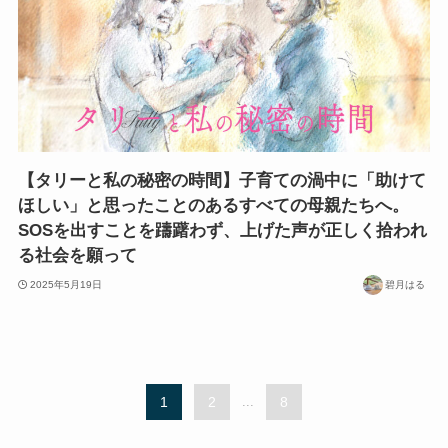
【タリーと私の秘密の時間】子育ての渦中に「助けて
ほしい」と思ったことのあるすべての母親たちへ。
SOSを出すことを躊躇わず、上げた声が正しく拾われ
る社会を願って
2025年5月19日
碧月はる
1
2
...
8