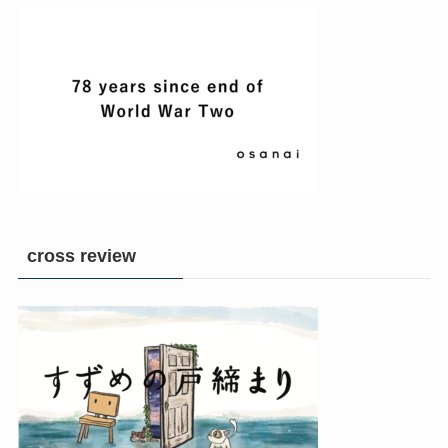
cross review