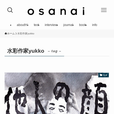
about￼
text
interview
journal
book
info
ホーム
水彩作家yukko
水彩作家yukko
– tag –
text