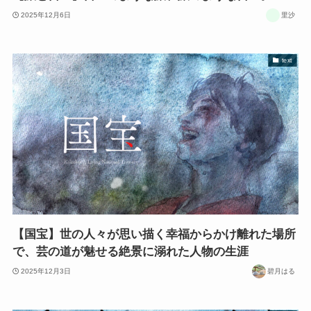
2025年12月6日
里沙
text
【国宝】世の人々が思い描く幸福からかけ離れた場所
で、芸の道が魅せる絶景に溺れた人物の生涯
2025年12月3日
碧月はる