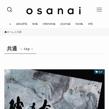
about￼
text
interview
journal
book
info
ホーム
共通
共通
– tag –
text