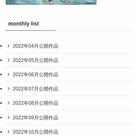
monthly list
2022年04月公開作品
2022年05月公開作品
2022年06月公開作品
2022年07月公開作品
2022年08月公開作品
2022年09月公開作品
2022年10月公開作品