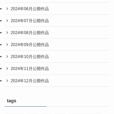
2024年06月公開作品
2024年07月公開作品
2024年08月公開作品
2024年09月公開作品
2024年10月公開作品
2024年11月公開作品
2024年12月公開作品
tags