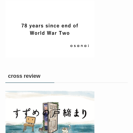
cross review