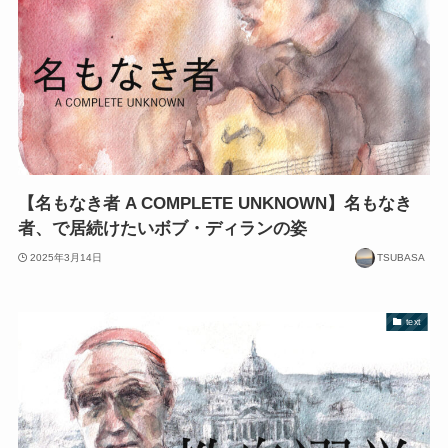
【名もなき者 A COMPLETE UNKNOWN】名もなき
者、で居続けたいボブ・ディランの姿
2025年3月14日
TSUBASA
text