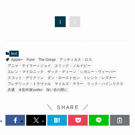
1
2
text
Apple+
Fumi
The Gorge
アッティカス・ロス
アニャ・テイラー＝ジョイ
エリック・ノルドビー
エレン・マイロニック
ザック・ディーン
シガニー・ウィーバー
スコット・デリクソン
ダン・ローストセン
トレント・レズナー
フレデリック・トラヴァル
マイルズ・テラー
リック・ハインリクス
共通
水彩作家yukko
深い谷の間に
S H A R E