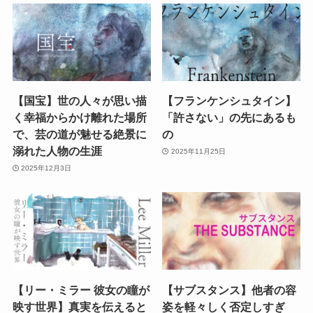
【国宝】世の人々が思い描
【フランケンシュタイン】
く幸福からかけ離れた場所
「許さない」の先にあるも
で、芸の道が魅せる絶景に
の
溺れた人物の生涯
2025年11月25日
2025年12月3日
【リー・ミラー 彼女の瞳が
【サブスタンス】他者の容
映す世界】真実を伝えると
姿を軽々しく否定しすぎ