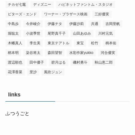
チカゼ七竈
ディズニー
ハピネットファントム・スタジオ
ビターズ・エンド
ワーナー・ブラザース映画
三好優実
中島歩
今井峻介
伊藤チタ
伊藤沙莉
共通
吉岡里帆
堀聡太
小波季世
尾野真千子
山田あゆみ
川村元気
木幡真人
李生美
東京テアトル
東宝
松竹
柄本佑
柄本明
染谷将太
森田望智
水彩作家yukko
河合優実
渡辺順也
田中優子
碧月はる
磯村勇斗
秋山恵二郎
花澤香菜
里沙
風吹ジュン
links
ふつうごと