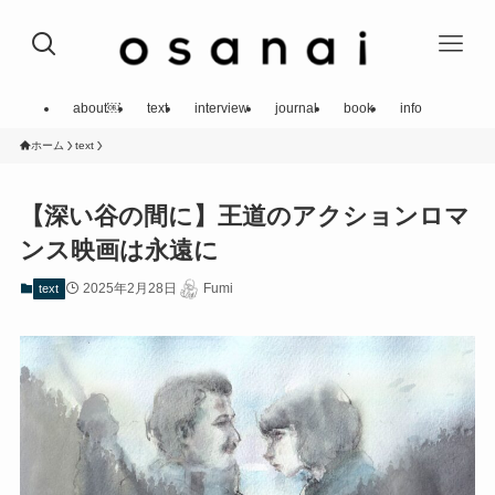
about￼
text
interview
journal
book
info
ホーム
text
【深い谷の間に】王道のアクションロマ
ンス映画は永遠に
2025年2月28日
Fumi
text