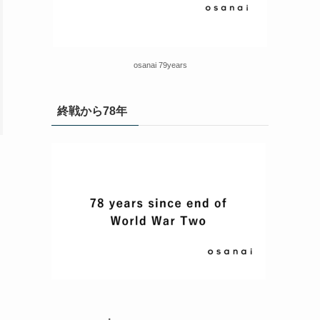
osanai 79years
終戦から78年
、
ち