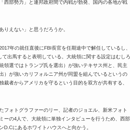
「西部勢力」と連邦政府間で内戦が勃発、国内の各地が戦
ありえない」と思うだろうか。
017年の就任直後にFBI長官を任期途中で解任しているし
指して出馬すると表明している。大統領に関する設定はむし
統領選ではトランプ氏を選出）が強いテキサス州と、民主
出）が強いカリフォルニア州が同盟を組んでいるというの
独裁者からアメリカを守るという目的を双方が共有する、
たフォトグラファーのリー、記者のジョエル、新米フォト
ミーの4人で、大統領に単独インタビューを行うため、西部
ンD.Cにあるホワイトハウスへと向かう。