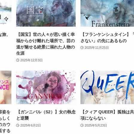
な旅、
【国宝】世の人々が思い描く幸
【フランケンシュタイン】
福からかけ離れた場所で、芸の
さない」の先にあるもの
道が魅せる絶景に溺れた人物の
2025年11月25日
生涯
2025年12月3日
容姿を
【ガンニバル（S2）】女の執念
【クィア QUEER】孤独は
もしく
と逆襲
項にならない
のカウ
2025年6月2日
2025年5月23日
延する