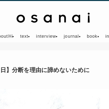
bout￼
text
interview
journal
book
i
の日】分断を理由に諦めないために