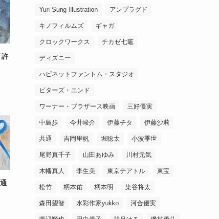
Yuri Sung Illustration
アンプラグド
キノフィルムズ
ギャガ
クロックワークス
チカゼ七竈
「許
ディズニー
ハピネットファントム・スタジオ
ビターズ・エンド
ワーナー・ブラザース映画
三好優実
中島歩
今井峻介
伊藤チタ
伊藤沙莉
共通
吉岡里帆
堀聡太
小波季世
尾野真千子
山田あゆみ
川村元気
木幡真人
李生美
東京テアトル
東宝
共通
松竹
柄本佑
柄本明
染谷将太
森田望智
水彩作家yukko
河合優実