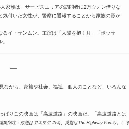
4人家族は、サービスエリアの訪問者に2万ウォン借りな
と気付いた女性が、警察に通報することから家族の形が
なるイ・サンムン。主演は「太陽を抱く月」「ポッサ
ル。
──
見ながら、家族や社会、福祉、個人のことなど、いろんな
っぱりこの映画は「高速道路」の映画だ。「高速道路とは
編集部注：原題は고속도로 가족、英題はThe Highway Family。い