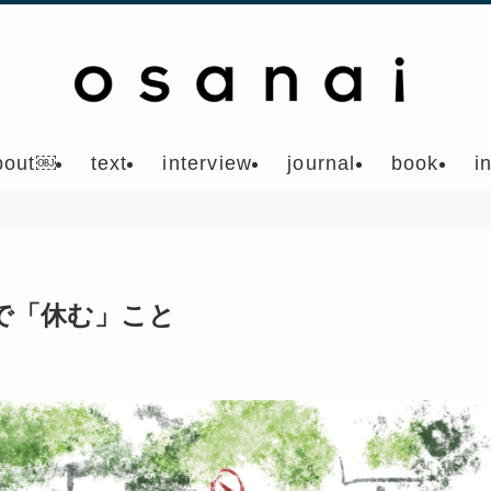
bout￼
text
interview
journal
book
i
で「休む」こと