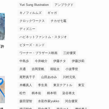
Yuri Sung Illustration
アンプラグド
キノフィルムズ
ギャガ
クロックワークス
チカゼ七竈
ディズニー
ハピネットファントム・スタジオ
ビターズ・エンド
「許
ワーナー・ブラザース映画
三好優実
中島歩
今井峻介
伊藤チタ
伊藤沙莉
共通
吉岡里帆
堀聡太
小波季世
尾野真千子
山田あゆみ
川村元気
木幡真人
李生美
東京テアトル
東宝
松竹
柄本佑
柄本明
染谷将太
森田望智
水彩作家yukko
河合優実