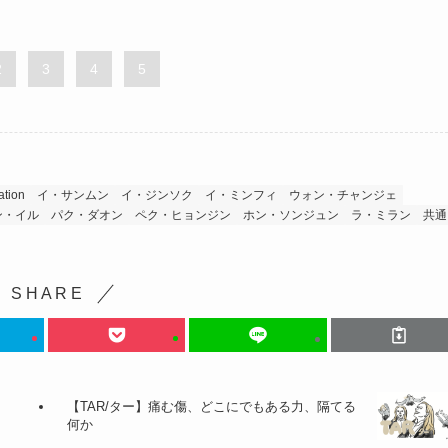
2
3
4
5
ation
イ・サンムン
イ・ジンソク
イ・ミンフィ
ウォン・チャンジェ
ン・イル
パク・ダオン
ペク・ヒョンジン
ホン・ソンジュン
ラ・ミラン
共通
S H A R E
【TAR/ター】痛む傷、どこにでもある力、隔てる
何か