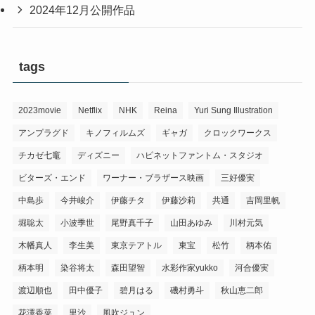
2024年12月公開作品
tags
2023movie
Netflix
NHK
Reina
Yuri Sung Illustration
アンプラグド
キノフィルムズ
ギャガ
クロックワークス
チカゼ七竈
ディズニー
ハピネットファントム・スタジオ
ビターズ・エンド
ワーナー・ブラザース映画
三好優実
中島歩
今井峻介
伊藤チタ
伊藤沙莉
共通
吉岡里帆
堀聡太
小波季世
尾野真千子
山田あゆみ
川村元気
木幡真人
李生美
東京テアトル
東宝
松竹
柄本佑
柄本明
染谷将太
森田望智
水彩作家yukko
河合優実
渡辺順也
田中優子
碧月はる
磯村勇斗
秋山恵二郎
花澤香菜
里沙
風吹ジュン