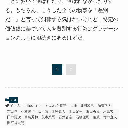
ことにおいて選ばれたり、選ばれなかったりす
る。もちろん、こうした全ての物事を「差別
だ！」と言って糾弾する気はないけれど、特定の
価値観に基づいて人を選別する行為はグラデーシ
ョンのように地続きにあるはずだ。
1
2
text
Yuri Sung Illustration
かみむら周平
共通
前田和男
加藤正人
吉田孝
小林綾子
日下誠
木幡真人
木田紀生
東田勇児
津島玄一
田中要次
眞島秀和
矢本悠馬
石井杏奈
石橋蓮司
破戒
竹中直人
間宮祥太朗