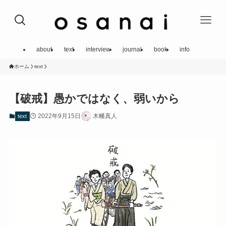
about￼
text
interview
journal
book
info
ホーム
text
【破戒】愚かではなく、弱いから
2022年9月15日
木幡真人
text