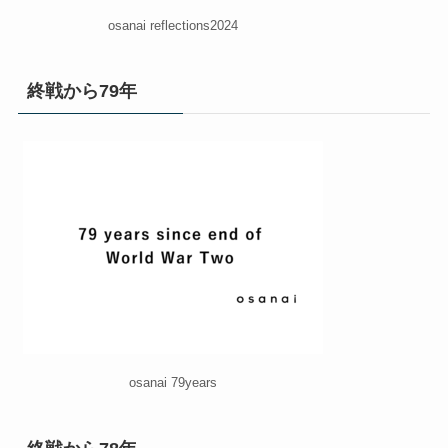
osanai reflections2024
終戦から79年
osanai 79years