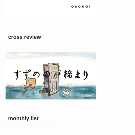
cross review
monthly list