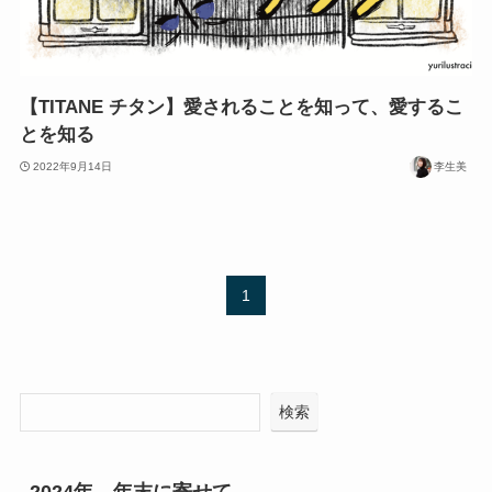
【TITANE チタン】愛されることを知って、愛するこ
とを知る
2022年9月14日
李生美
1
検索
2024年、年末に寄せて