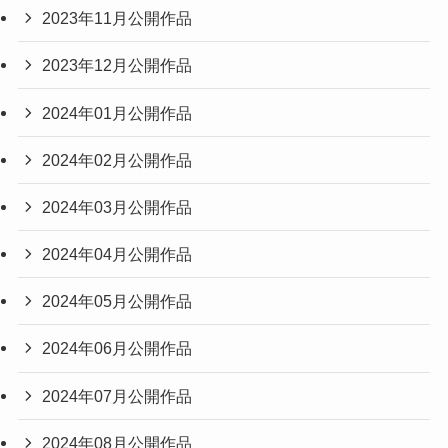
2023年11月公開作品
2023年12月公開作品
2024年01月公開作品
2024年02月公開作品
2024年03月公開作品
2024年04月公開作品
2024年05月公開作品
2024年06月公開作品
2024年07月公開作品
2024年08月公開作品