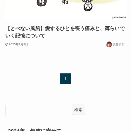
【とべない風船】愛するひとを喪う痛みと、薄らいで
いく記憶について
2023年2月3日
伊藤チタ
1
検索
2024年、年末に寄せて