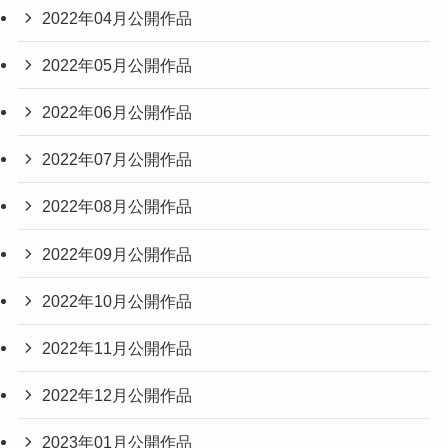
2022年04月公開作品
2022年05月公開作品
2022年06月公開作品
2022年07月公開作品
2022年08月公開作品
2022年09月公開作品
2022年10月公開作品
2022年11月公開作品
2022年12月公開作品
2023年01月公開作品