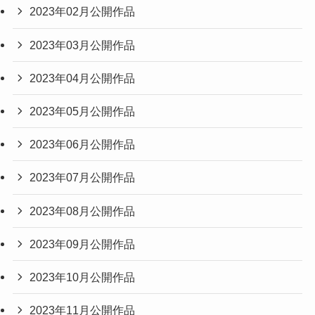
2023年02月公開作品
2023年03月公開作品
2023年04月公開作品
2023年05月公開作品
2023年06月公開作品
2023年07月公開作品
2023年08月公開作品
2023年09月公開作品
2023年10月公開作品
2023年11月公開作品