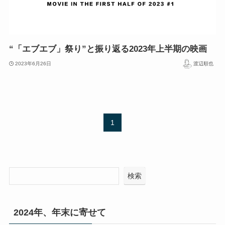
“「エブエブ」祭り”と振り返る2023年上半期の映画
2023年6月26日
渡辺順也
1
検索
2024年、年末に寄せて