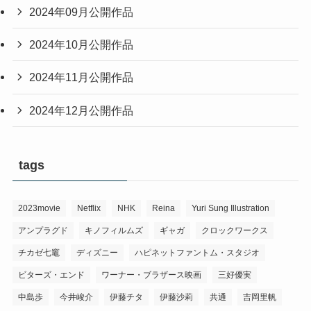
2024年09月公開作品
2024年10月公開作品
2024年11月公開作品
2024年12月公開作品
tags
2023movie
Netflix
NHK
Reina
Yuri Sung Illustration
アンプラグド
キノフィルムズ
ギャガ
クロックワークス
チカゼ七竈
ディズニー
ハピネットファントム・スタジオ
ビターズ・エンド
ワーナー・ブラザース映画
三好優実
中島歩
今井峻介
伊藤チタ
伊藤沙莉
共通
吉岡里帆