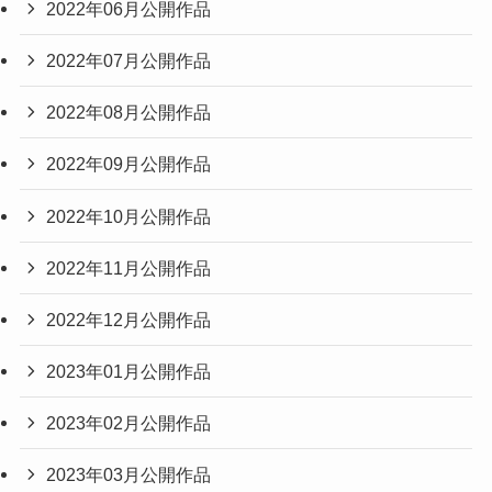
2022年06月公開作品
2022年07月公開作品
2022年08月公開作品
2022年09月公開作品
2022年10月公開作品
2022年11月公開作品
2022年12月公開作品
2023年01月公開作品
2023年02月公開作品
2023年03月公開作品