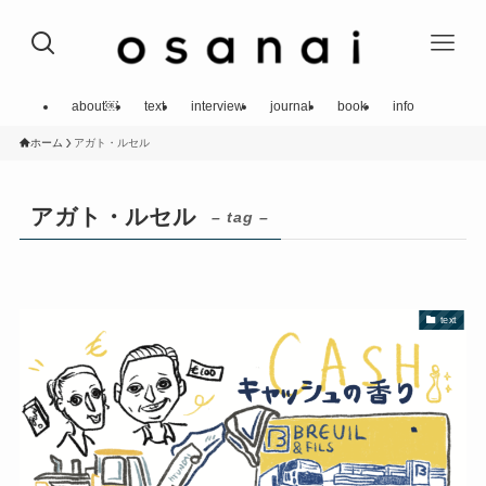
about￼
text
interview
journal
book
info
ホーム
アガト・ルセル
アガト・ルセル
– tag –
text