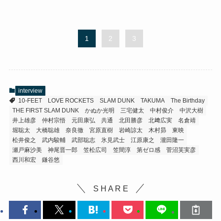
1
2
3
interview
10-FEET
LOVE ROCKETS
SLAM DUNK
TAKUMA
The Birthday
THE FIRST SLAM DUNK
かぬか光明
三宅健太
中村俊介
中沢大樹
井上雄彦
仲村宗悟
元田康弘
共通
北田勝彦
北﨑広実
名倉靖
堀聡太
大橋聡雄
奈良徹
宮原直樹
岩崎諒太
木村昴
東映
松井俊之
武内駿輔
武部聡志
氷見武士
江原康之
瀧田隆一
瀬戸麻沙美
神尾晋一郎
笠松広司
笠間淳
第ゼロ感
菅沼芙実彦
西川和宏
鎌谷悠
S H A R E