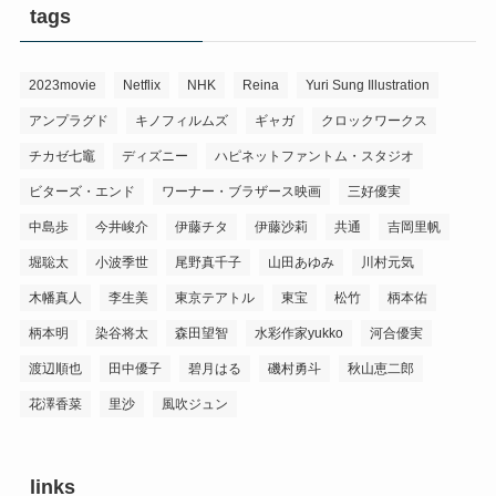
tags
2023movie
Netflix
NHK
Reina
Yuri Sung Illustration
アンプラグド
キノフィルムズ
ギャガ
クロックワークス
チカゼ七竈
ディズニー
ハピネットファントム・スタジオ
ビターズ・エンド
ワーナー・ブラザース映画
三好優実
中島歩
今井峻介
伊藤チタ
伊藤沙莉
共通
吉岡里帆
堀聡太
小波季世
尾野真千子
山田あゆみ
川村元気
木幡真人
李生美
東京テアトル
東宝
松竹
柄本佑
柄本明
染谷将太
森田望智
水彩作家yukko
河合優実
渡辺順也
田中優子
碧月はる
磯村勇斗
秋山恵二郎
花澤香菜
里沙
風吹ジュン
links