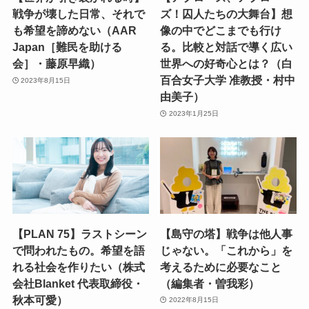
戦争が壊した日常、それで
ズ！囚人たちの大舞台】想
も希望を諦めない（AAR
像の中でどこまでも行け
Japan［難民を助ける
る。比較と対話で導く広い
会］・藤原早織）
世界への好奇心とは？（白
百合女子大学 准教授・村中
2023年8月15日
由美子）
2023年1月25日
【PLAN 75】ラストシーン
【島守の塔】戦争は他人事
で問われたもの。希望を語
じゃない。「これから」を
れる社会を作りたい（株式
考えるために必要なこと
会社Blanket 代表取締役・
（編集者・曽我彩）
秋本可愛）
2022年8月15日