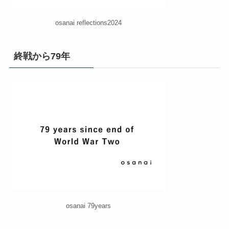
osanai reflections2024
終戦から79年
osanai 79years