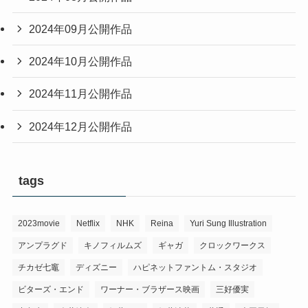
2024年09月公開作品
2024年10月公開作品
2024年11月公開作品
2024年12月公開作品
tags
2023movie
Netflix
NHK
Reina
Yuri Sung Illustration
アンプラグド
キノフィルムズ
ギャガ
クロックワークス
チカゼ七竈
ディズニー
ハピネットファントム・スタジオ
ビターズ・エンド
ワーナー・ブラザース映画
三好優実