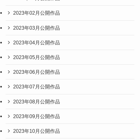
2023年02月公開作品
2023年03月公開作品
2023年04月公開作品
2023年05月公開作品
2023年06月公開作品
2023年07月公開作品
2023年08月公開作品
2023年09月公開作品
2023年10月公開作品