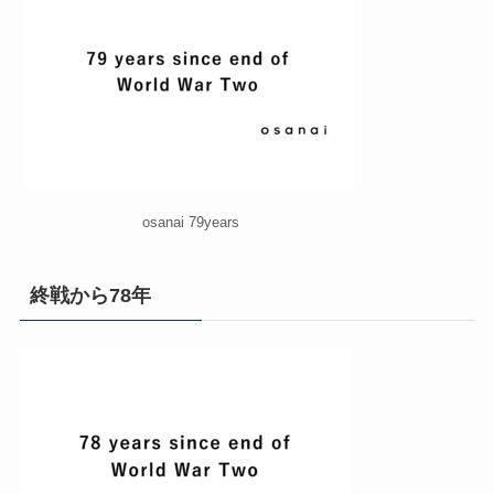
osanai 79years
終戦から78年