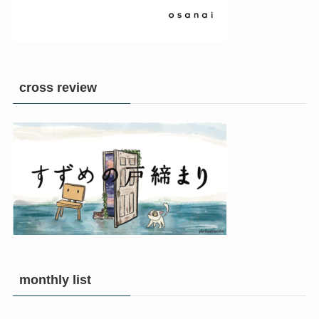
cross review
monthly list