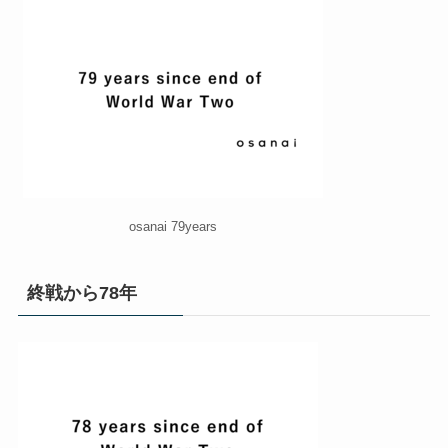
osanai 79years
終戦から78年