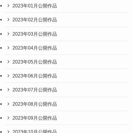
2023年01月公開作品
2023年02月公開作品
2023年03月公開作品
2023年04月公開作品
2023年05月公開作品
2023年06月公開作品
2023年07月公開作品
2023年08月公開作品
2023年09月公開作品
2023年10月公開作品