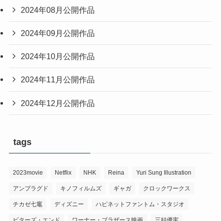
2024年08月公開作品
2024年09月公開作品
2024年10月公開作品
2024年11月公開作品
2024年12月公開作品
tags
2023movie
Netflix
NHK
Reina
Yuri Sung Illustration
アンプラグド
キノフィルムズ
ギャガ
クロックワークス
チカゼ七竈
ディズニー
ハピネットファントム・スタジオ
ビターズ・エンド
ワーナー・ブラザース映画
三好優実