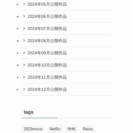
2024年05月公開作品
2024年06月公開作品
2024年07月公開作品
2024年08月公開作品
2024年09月公開作品
2024年10月公開作品
2024年11月公開作品
2024年12月公開作品
tags
2023movie
Netflix
NHK
Reina