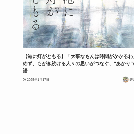
【港に灯がともる】「大事なもんは時間がかかるわ
めず、もがき続ける人々の思いがつなぐ、“あかり”
語
2025年1月17日
碧