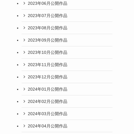
2023年06月公開作品
2023年07月公開作品
2023年08月公開作品
2023年09月公開作品
2023年10月公開作品
2023年11月公開作品
2023年12月公開作品
2024年01月公開作品
2024年02月公開作品
2024年03月公開作品
2024年04月公開作品