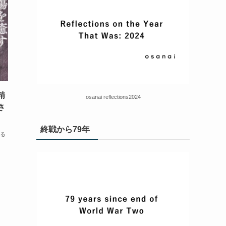
精
osanai reflections2024
さ
終戦から79年
る