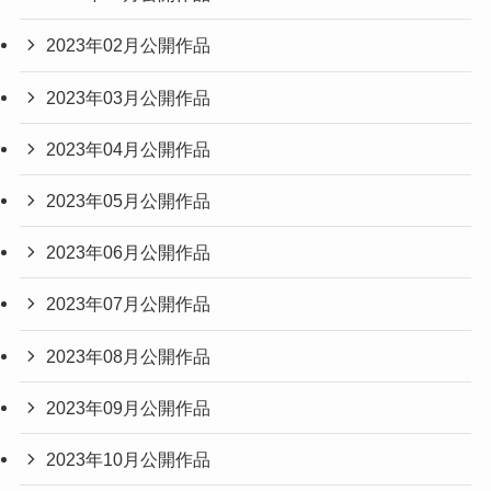
2023年02月公開作品
2023年03月公開作品
2023年04月公開作品
2023年05月公開作品
2023年06月公開作品
2023年07月公開作品
2023年08月公開作品
2023年09月公開作品
2023年10月公開作品