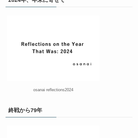
osanai reflections2024
終戦から79年