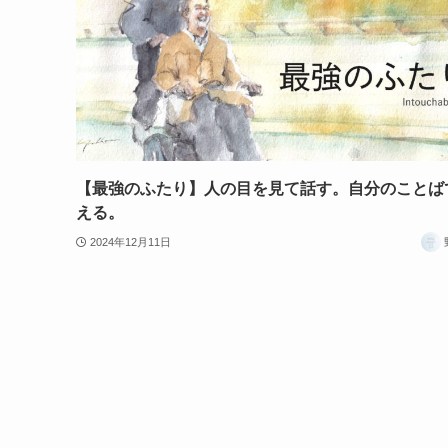
【最強のふたり】人の目を見て話す。自分のことば
える。
2024年12月11日