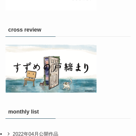
cross review
monthly list
2022年04月公開作品