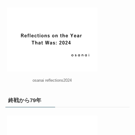
osanai reflections2024
終戦から79年