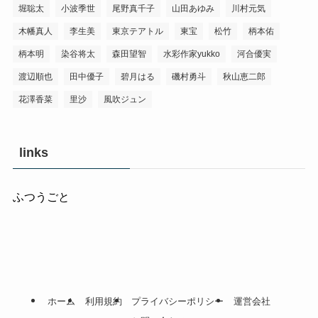
堀聡太
小波季世
尾野真千子
山田あゆみ
川村元気
木幡真人
李生美
東京テアトル
東宝
松竹
柄本佑
柄本明
染谷将太
森田望智
水彩作家yukko
河合優実
渡辺順也
田中優子
碧月はる
磯村勇斗
秋山恵二郎
花澤香菜
里沙
風吹ジュン
links
ふつうごと
ホーム
利用規約
プライバシーポリシー
運営会社