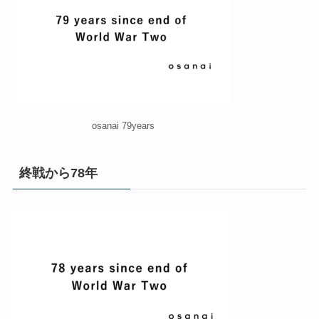
osanai 79years
終戦から78年