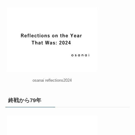
osanai reflections2024
終戦から79年