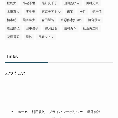
堀聡太
小波季世
尾野真千子
山田あゆみ
川村元気
木幡真人
李生美
東京テアトル
東宝
松竹
柄本佑
柄本明
染谷将太
森田望智
水彩作家yukko
河合優実
渡辺順也
田中優子
碧月はる
磯村勇斗
秋山恵二郎
花澤香菜
里沙
風吹ジュン
links
ふつうごと
ホーム
利用規約
プライバシーポリシー
運営会社