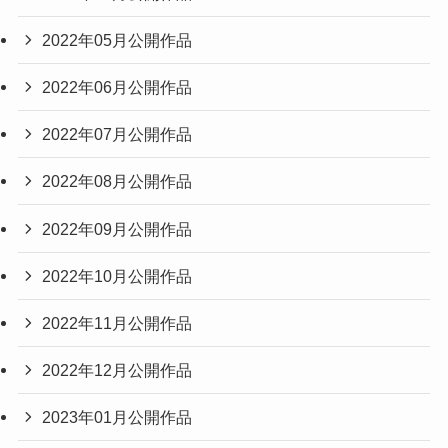
2022年05月公開作品
2022年06月公開作品
2022年07月公開作品
2022年08月公開作品
2022年09月公開作品
2022年10月公開作品
2022年11月公開作品
2022年12月公開作品
2023年01月公開作品