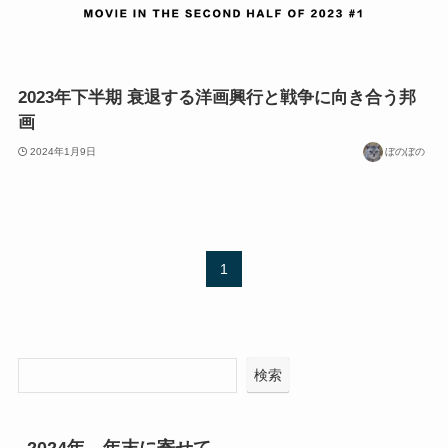
2023年下半期 衰退する洋画興行と戦争に向き合う邦
画
2024年1月9日
ぼのぼの
1
検索
2024年、年末に寄せて