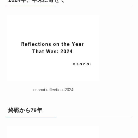
osanai reflections2024
終戦から79年