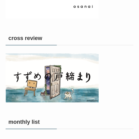
cross review
monthly list