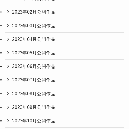
2023年02月公開作品
2023年03月公開作品
2023年04月公開作品
2023年05月公開作品
2023年06月公開作品
2023年07月公開作品
2023年08月公開作品
2023年09月公開作品
2023年10月公開作品